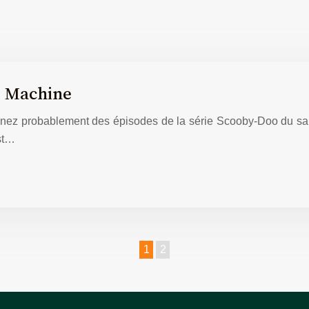
y Machine
ez probablement des épisodes de la série Scooby-Doo du samed
est…
1
2