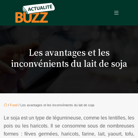
Les avantages et les
inconvénients du lait de soja
/
Food
/ Les avantages et les inconvénients du lait de soja
Le soja est un type de légumineuse, comme les lentilles, les
pois ou les haricots. Il se consomme sous de nombreuses
formes : fèves germées, haricots, farine, lait, yaourt, tofu,